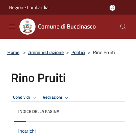
Salta al contenuto principale
Regione Lombardia
Comune di Buccinasco
Home
>
Amministrazione
>
Politici
>
Rino Pruiti
Rino Pruiti
Condividi
Vedi azioni
INDICE DELLA PAGINA
Incarichi