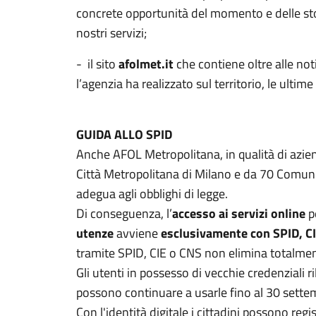
concrete opportunità del momento e delle stori
nostri servizi;
- il sito
afolmet.it
che contiene oltre alle noti
l’agenzia ha realizzato sul territorio, le ultim
GUIDA ALLO SPID
Anche AFOL Metropolitana, in qualità di azien
Città Metropolitana di Milano e da 70 Comuni
adegua agli obblighi di legge.
Di conseguenza, l’
accesso ai servizi online
p
utenze
avviene
esclusivamente con SPID, C
tramite SPID, CIE o CNS non elimina totalment
Gli utenti in possesso di vecchie credenziali 
possono continuare a usarle fino al 30 sett
Con l'identità digitale i cittadini possono regis