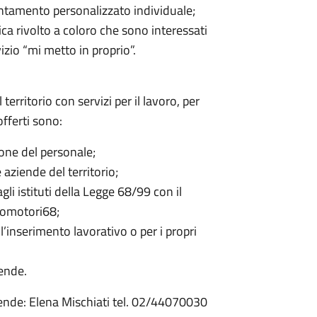
entamento personalizzato individuale;
ca rivolto a coloro che sono interessati
izio “mi metto in proprio”.
erritorio con servizi per il lavoro, per
offerti sono:
ione del personale;
e aziende del territorio;
li istituti della Legge 68/99 con il
romotori68;
l’inserimento lavorativo o per i propri
iende.
ziende: Elena Mischiati tel. 02/44070030