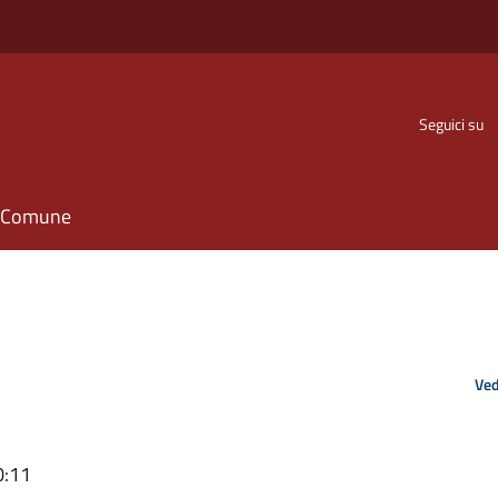
Seguici su
il Comune
Ved
0:11