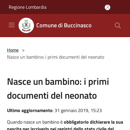
Salta al contenuto principale
Regione Lombardia
Comune di Buccinasco
Home
>
Nasce un bambino: i primi documenti del neonato
Nasce un bambino: i primi
documenti del neonato
Ultimo aggiornamento
: 31 gennaio 2019, 15:23
Quando nasce un bambino è
obbligatorio dichiarare la sua
nascita per iscriverlo nei registri dello stato civile del