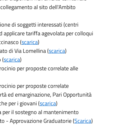
l collegamento al sito dell'Ambito
ne di soggetti interessati (centri
ad applicare tariffa agevolata per colloqui
ccinasco (
scarica
)
ato di Via Lomellina (
scarica
)
 (
scarica
)
ocinio per proposte correlate alle
rocinio per proposte correlate
vertà ed emarginazione, Pari Opportunità
iche per i giovani (
scarica
)
ca per il sostegno al mantenimento
cato - Approvazione Graduatorie (
Scarica
)