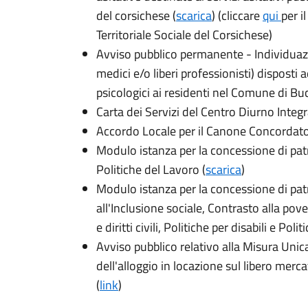
del corsichese (
scarica
)
(cliccare
qui
per i
Territoriale Sociale del Corsichese)
Avviso pubblico permanente - Individuazio
medici e/o liberi professionisti) disposti 
psicologici ai residenti nel Comune di Bu
Carta dei Servizi del Centro Diurno Integr
Accordo Locale per il Canone Concordato
Modulo istanza per la concessione di patr
Politiche del Lavoro (
scarica
)
Modulo istanza per la concessione di pat
all'Inclusione sociale, Contrasto alla po
e diritti civili, Politiche per disabili e Polit
Avviso pubblico relativo alla Misura Uni
dell'alloggio in locazione sul libero mer
(
link
)