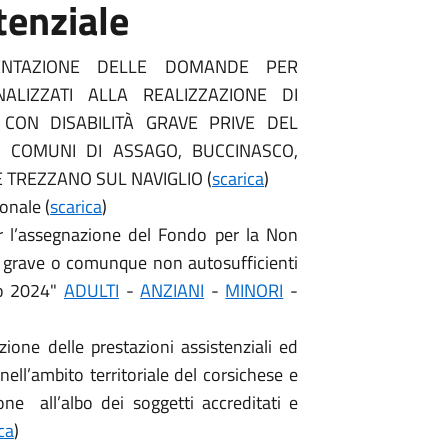
tenziale
ENTAZIONE DELLE DOMANDE PER
NALIZZATI ALLA REALIZZAZIONE DI
CON DISABILITÀ GRAVE PRIVE DEL
I COMUNI DI ASSAGO, BUCCINASCO,
 TREZZANO SUL NAVIGLIO (
scarica
)
onale (
scarica
)
r l’assegnazione del Fondo per la Non
à grave o comunque non autosufficienti
io 2024"
ADULTI
-
ANZIANI
-
MINORI
-
ione delle prestazioni assistenziali ed
nell’ambito territoriale del corsichese e
one all’albo dei soggetti accreditati e
ca
)