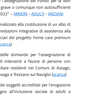
r l’assegnazione del Fondo per la Non
à grave o comunque non autosufficienti
 2022" –
MINORI
-
ADULTI
-
ANZIANI
nalizzato alla costituzione di un albo di
restazioni integrative di assistenza alla
ficiari del progetto home care premium
scarica
)
 delle domande per l’assegnazione di
e di interventi a favore di persone con
iliare residenti nei Comuni di Assago,
sago e Trezzano sul Naviglio (
scarica
)
dei soggetti accreditati per l'erogazione
egno all'inclusione sociale di adulti e