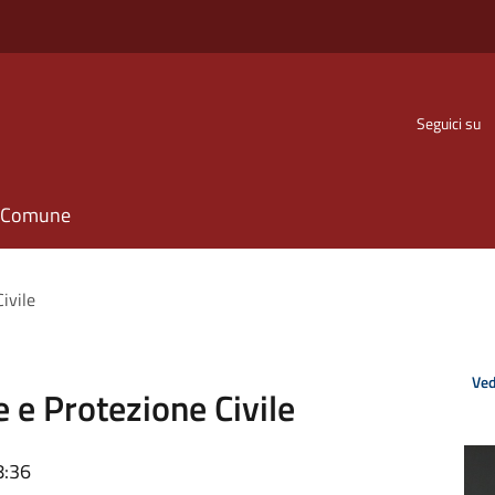
Seguici su
il Comune
ivile
Ved
e e Protezione Civile
8:36