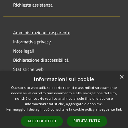
Richiesta assistenza
Amministrazione trasparente
Informativa privacy
Note legali
Dichiarazione di accessibilità
Statistiche web
×
Informazioni sui cookie
Questo sito web utilizza cookie tecnici e assimilati strettamente
necessari al corretto funzionamento e alla navigazione del sito,
RSS
Copyright © 2026 • Comune di
nonché un cookie tecnico analitico al solo fine di elaborare
informazioni statistiche, aggregate e anonime.
Accessibilità
Buccinasco • Powered by
Per maggiori dettagli, può consultare la cookie policy al seguente
link
Privacy
Municipium
Accesso
•
Cookie
redazione
RIFIUTA TUTTO
ACCETTA TUTTO
Mappa del sito