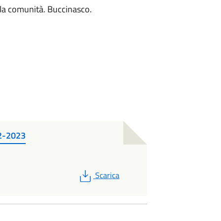
e la comunità. Buccinasco.
22-2023
PDF
Scarica