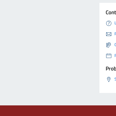
Cont
Prob