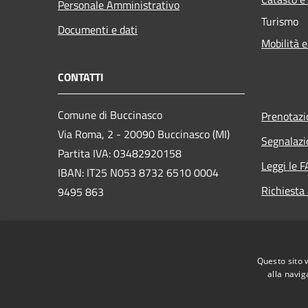
Personale Amministrativo
Turismo
Documenti e dati
Mobilità e
CONTATTI
Comune di Buccinasco
Prenotaz
Via Roma, 2 - 20090 Buccinasco (MI)
Segnalazi
Partita IVA: 03482920158
Leggi le 
IBAN: IT25 N053 8732 6510 0004
Richiesta
9495 863
PEC:
protocollo@cert.legalmail.it
Questo sito 
Centralino Unico: 02457971
alla navig