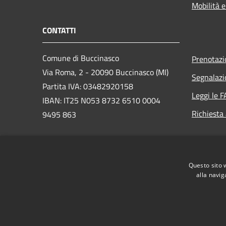
Mobilità e
CONTATTI
Comune di Buccinasco
Prenotaz
Via Roma, 2 - 20090 Buccinasco (MI)
Segnalazi
Partita IVA: 03482920158
Leggi le 
IBAN: IT25 N053 8732 6510 0004
Richiesta
9495 863
PEC:
protocollo@cert.legalmail.it
Questo sito 
Centralino Unico: 02457971
alla navig