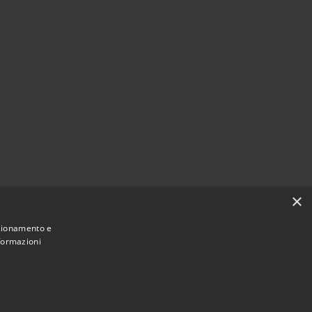
×
nzionamento e
nformazioni