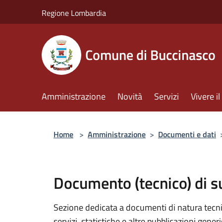
Salta al contenuto principale
Regione Lombardia
Comune di Buccinasco
Amministrazione
Novità
Servizi
Vivere 
Home
>
Amministrazione
>
Documenti e dati
Documento (tecnico) di 
Sezione dedicata a documenti di natura tecnica
servizi, statistiche e altre pubblicazioni gener