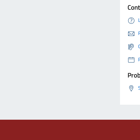
Cont
Prob