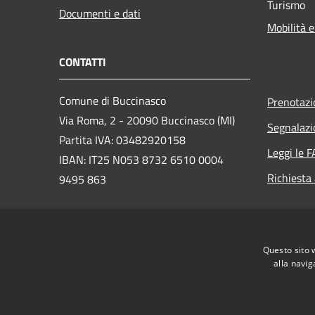
Turismo
Documenti e dati
Mobilità e
CONTATTI
Comune di Buccinasco
Prenotaz
Via Roma, 2 - 20090 Buccinasco (MI)
Segnalazi
Partita IVA: 03482920158
Leggi le 
IBAN: IT25 N053 8732 6510 0004
Richiesta
9495 863
PEC:
protocollo@cert.legalmail.it
Questo sito 
Centralino Unico: 02457971
alla navig