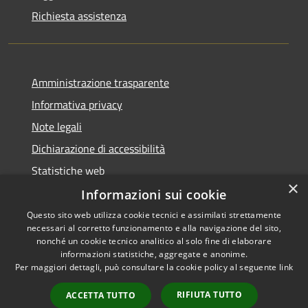
Richiesta assistenza
Amministrazione trasparente
Informativa privacy
Note legali
Dichiarazione di accessibilità
Statistiche web
×
Informazioni sui cookie
Questo sito web utilizza cookie tecnici e assimilati strettamente
necessari al corretto funzionamento e alla navigazione del sito,
RSS
Copyright © 2026 • Comune di
nonché un cookie tecnico analitico al solo fine di elaborare
Accessibilità
informazioni statistiche, aggregate e anonime.
Buccinasco • Powered by
Per maggiori dettagli, può consultare la cookie policy al seguente
link
Privacy
Municipium
Accesso
•
Cookie
redazione
RIFIUTA TUTTO
ACCETTA TUTTO
Mappa del sito