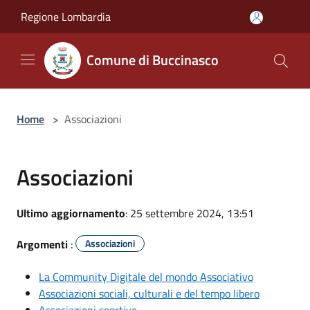
Salta al contenuto principale
Regione Lombardia
Comune di Buccinasco
Home
>
Associazioni
Associazioni
Ultimo aggiornamento
: 25 settembre 2024, 13:51
Argomenti
:
Associazioni
La Community Digitale del mondo Associativo
Associazioni sociali, culturali e del tempo libero
Associazioni sportive