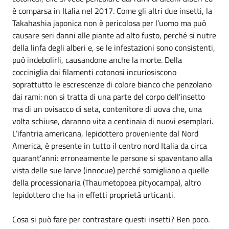
è comparsa in Italia nel 2017. Come gli altri due insetti, la
Takahashia japonica non è pericolosa per l’uomo ma può
causare seri danni alle piante ad alto fusto, perché si nutre
della linfa degli alberi e, se le infestazioni sono consistenti,
può indebolirli, causandone anche la morte. Della
cocciniglia dai filamenti cotonosi incuriosiscono
soprattutto le escrescenze di colore bianco che penzolano
dai rami: non si tratta di una parte del corpo dell’insetto
ma di un ovisacco di seta, contenitore di uova che, una
volta schiuse, daranno vita a centinaia di nuovi esemplari.
L’ifantria americana, lepidottero proveniente dal Nord
America, è presente in tutto il centro nord Italia da circa
quarant’anni: erroneamente le persone si spaventano alla
vista delle sue larve (innocue) perché somigliano a quelle
della processionaria (Thaumetopoea pityocampa), altro
lepidottero che ha in effetti proprietà urticanti.
Cosa si può fare per contrastare questi insetti? Ben poco.