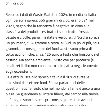
chili di cibo.
Secondo i dati di Waste Watcher 2024, in media in Italia
ogni persona spreca 566 grammi di cibo, erano 524 nel
2023, segno che la tendenza è negativa. In cima alla
classifica dei prodotti cestinati ci sono: frutta fresca,
patate e cipolle, pane, insalate e verdure. Al Nord si spreca
un po’ meno, 534 grammi a testa, al Sud un po’ di più, 591
grammi. Le conseguenze del food waste sono prima di
tutto economiche, circa 125 euro a testa che finiscono nel
cestino. Ma anche ambientali, visto che per produrre (e
smaltire) il cibo non consumato si impatta negativamente
sugli ecosistemi.
L’Ue attribuisce allo spreco a tavola il 16% di tutte le
emissioni del settore food. Senza parlare poi delle
questioni etiche, visto che nel mondo la fame è ancora una
piaga. Se guardiamo all’intera filiera, dal campo alla tavola,
le famiglie sono le vere sprecone, seguite dalle aziende
agricole, dove per ragioni ambientali spesso il cibo