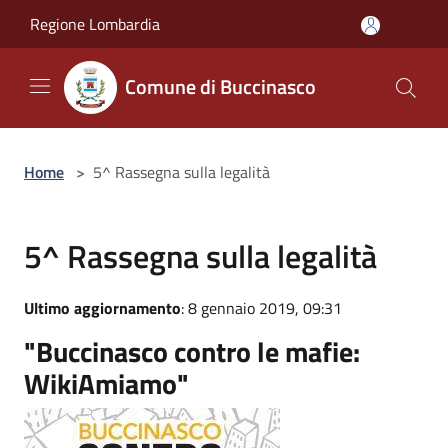
Salta al contenuto principale
Regione Lombardia
Comune di Buccinasco
Home
>
5^ Rassegna sulla legalità
5^ Rassegna sulla legalità
Ultimo aggiornamento
: 8 gennaio 2019, 09:31
"Buccinasco contro le mafie:
WikiAmiamo"