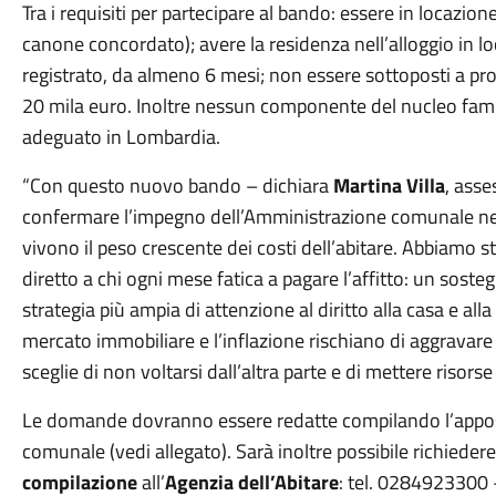
Tra i requisiti per partecipare al bando: essere in locazion
canone concordato); avere la residenza nell’alloggio in lo
registrato, da almeno 6 mesi; non essere sottoposti a pr
20 mila euro. Inoltre nessun componente del nucleo famil
adeguato in Lombardia.
“Con questo nuovo bando – dichiara
Martina Villa
, asse
confermare l’impegno dell’Amministrazione comunale nel
vivono il peso crescente dei costi dell’abitare. Abbiamo 
diretto a chi ogni mese fatica a pagare l’affitto: un soste
strategia più ampia di attenzione al diritto alla casa e all
mercato immobiliare e l’inflazione rischiano di aggravar
sceglie di non voltarsi dall’altra parte e di mettere risors
Le domande dovranno essere redatte compilando l’apposi
comunale (vedi allegato). Sarà inoltre possibile richieder
compilazione
all’
Agenzia dell’Abitare
: tel. 0284923300