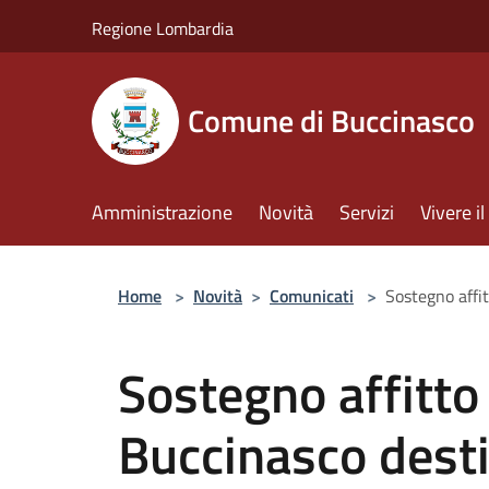
Salta al contenuto principale
Regione Lombardia
Comune di Buccinasco
Amministrazione
Novità
Servizi
Vivere 
Home
>
Novità
>
Comunicati
>
Sostegno affi
Sostegno affitto
Buccinasco desti