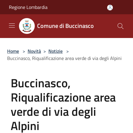
Salta al contenuto principale
Regione Lombardia
Comune di Buccinasco
Home
>
Novità
>
Notizie
>
Buccinasco, Riqualificazione area verde di via degli Alpini
Buccinasco,
Riqualificazione area
verde di via degli
Alpini