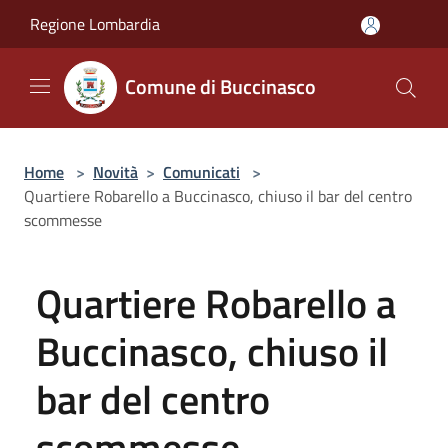
Salta al contenuto principale
Regione Lombardia
Comune di Buccinasco
Home
>
Novità
>
Comunicati
>
Quartiere Robarello a Buccinasco, chiuso il bar del centro
scommesse
Quartiere Robarello a
Buccinasco, chiuso il
bar del centro
scommesse