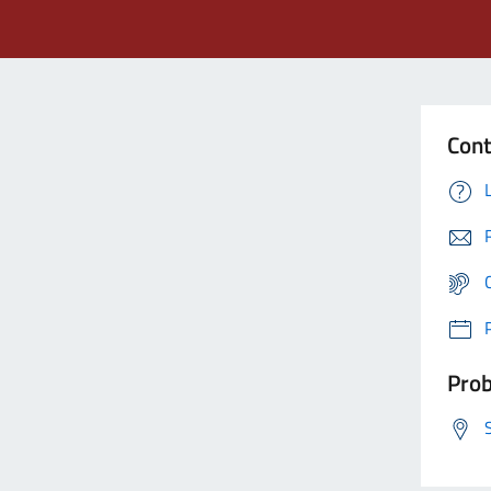
Cont
Prob