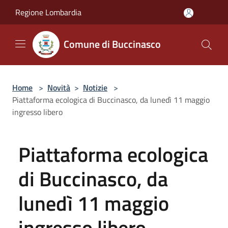
Salta al contenuto principale
Regione Lombardia
Comune di Buccinasco
Home
>
Novità
>
Notizie
>
Piattaforma ecologica di Buccinasco, da lunedì 11 maggio
ingresso libero
Piattaforma ecologica
di Buccinasco, da
lunedì 11 maggio
ingresso libero