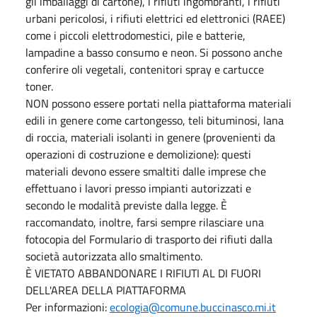
gli imballaggi di cartone), i rifiuti ingombranti, i rifiuti
urbani pericolosi, i rifiuti elettrici ed elettronici (RAEE)
come i piccoli elettrodomestici, pile e batterie,
lampadine a basso consumo e neon. Si possono anche
conferire oli vegetali, contenitori spray e cartucce
toner.
NON possono essere portati nella piattaforma materiali
edili in genere come cartongesso, teli bituminosi, lana
di roccia, materiali isolanti in genere (provenienti da
operazioni di costruzione e demolizione): questi
materiali devono essere smaltiti dalle imprese che
effettuano i lavori presso impianti autorizzati e
secondo le modalità previste dalla legge. È
raccomandato, inoltre, farsi sempre rilasciare una
fotocopia del Formulario di trasporto dei rifiuti dalla
società autorizzata allo smaltimento.
È VIETATO ABBANDONARE I RIFIUTI AL DI FUORI
DELL'AREA DELLA PIATTAFORMA
Per informazioni:
ecologia@comune.buccinasco.mi.it