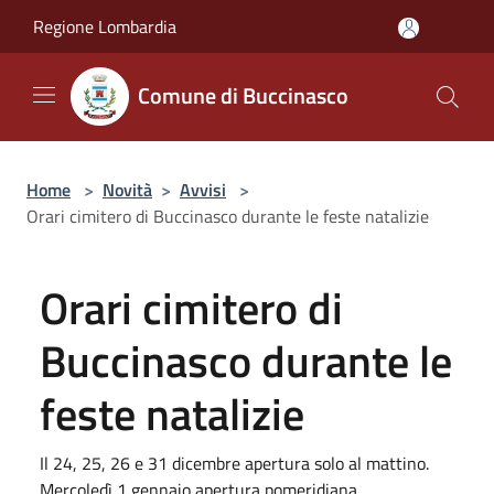
Salta al contenuto principale
Regione Lombardia
Comune di Buccinasco
Home
>
Novità
>
Avvisi
>
Orari cimitero di Buccinasco durante le feste natalizie
Orari cimitero di
Buccinasco durante le
feste natalizie
Il 24, 25, 26 e 31 dicembre apertura solo al mattino.
Mercoledì 1 gennaio apertura pomeridiana