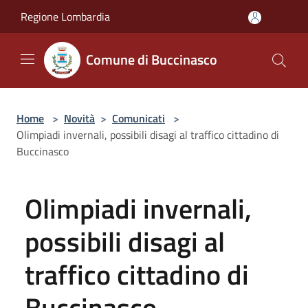
Salta al contenuto principale
Regione Lombardia
Comune di Buccinasco
Home
>
Novità
>
Comunicati
>
Olimpiadi invernali, possibili disagi al traffico cittadino di
Buccinasco
Olimpiadi invernali,
possibili disagi al
traffico cittadino di
Buccinasco