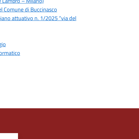
te Lambro – Milano)
 del Comune di Buccinasco
 piano attuativo n. 1/2025 “via del
gio
formatico