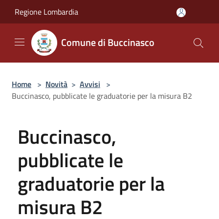
Salta al contenuto principale
Regione Lombardia
Comune di Buccinasco
Home
>
Novità
>
Avvisi
>
Buccinasco, pubblicate le graduatorie per la misura B2
Buccinasco,
pubblicate le
graduatorie per la
misura B2