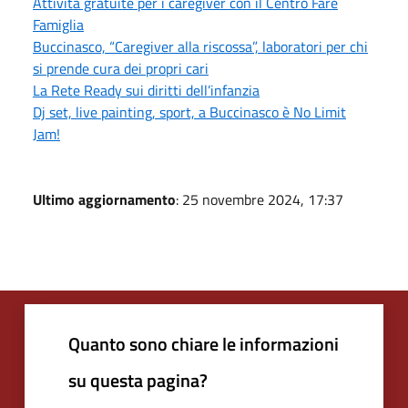
Attività gratuite per i caregiver con il Centro Fare
Famiglia
Buccinasco, “Caregiver alla riscossa”, laboratori per chi
si prende cura dei propri cari
La Rete Ready sui diritti dell’infanzia
Dj set, live painting, sport, a Buccinasco è No Limit
Jam!
Ultimo aggiornamento
: 25 novembre 2024, 17:37
Quanto sono chiare le informazioni
su questa pagina?