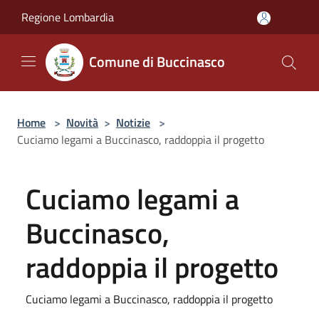
Salta al contenuto principale
Regione Lombardia
Comune di Buccinasco
Home
>
Novità
>
Notizie
>
Cuciamo legami a Buccinasco, raddoppia il progetto
Cuciamo legami a
Buccinasco,
raddoppia il progetto
Cuciamo legami a Buccinasco, raddoppia il progetto