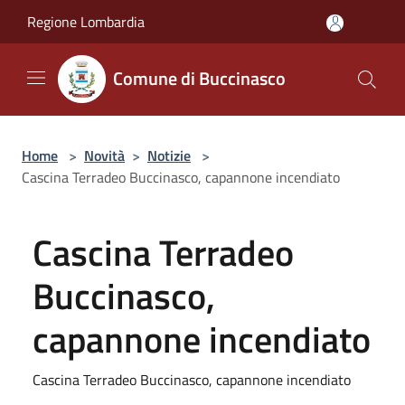
Salta al contenuto principale
Regione Lombardia
Comune di Buccinasco
Home
>
Novità
>
Notizie
>
Cascina Terradeo Buccinasco, capannone incendiato
Cascina Terradeo
Buccinasco,
capannone incendiato
Cascina Terradeo Buccinasco, capannone incendiato