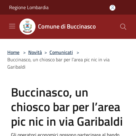
Salta al contenuto principale
Regione Lombardia
Comune di Buccinasco
Home
>
Novità
>
Comunicati
>
Buccinasco, un chiosco bar per l’area pic nic in via
Garibaldi
Buccinasco, un
chiosco bar per l’area
pic nic in via Garibaldi
Gli operatori economici possono partecipare al bando