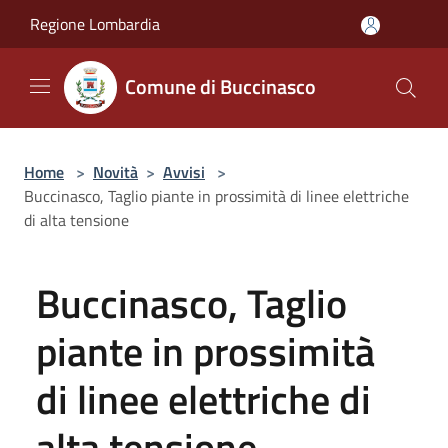
Salta al contenuto principale
Regione Lombardia
Comune di Buccinasco
Home
>
Novità
>
Avvisi
>
Buccinasco, Taglio piante in prossimità di linee elettriche
di alta tensione
Buccinasco, Taglio
piante in prossimità
di linee elettriche di
alta tensione