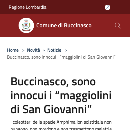
Salta al contenuto principale
Regione Lombardia
Comune di Buccinasco
Home
>
Novità
>
Notizie
>
Buccinasco, sono innocui i “maggiolini di San Giovanni”
Buccinasco, sono
innocui i “maggiolini
di San Giovanni”
I coleotteri della specie Amphimallon solstitiale non
pungono, non mordono e non trasmettono malattie