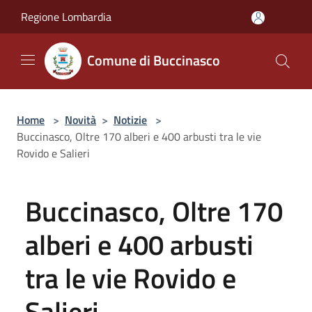
Salta al contenuto principale
Regione Lombardia
Comune di Buccinasco
Home
>
Novità
>
Notizie
>
Buccinasco, Oltre 170 alberi e 400 arbusti tra le vie
Rovido e Salieri
Buccinasco, Oltre 170
alberi e 400 arbusti
tra le vie Rovido e
Salieri