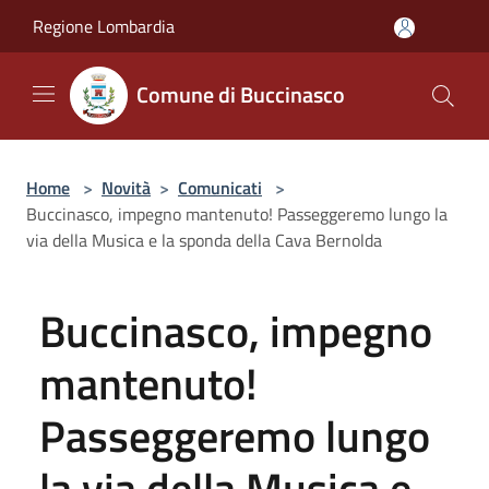
Salta al contenuto principale
Regione Lombardia
Comune di Buccinasco
Home
>
Novità
>
Comunicati
>
Buccinasco, impegno mantenuto! Passeggeremo lungo la
via della Musica e la sponda della Cava Bernolda
Buccinasco, impegno
mantenuto!
Passeggeremo lungo
la via della Musica e