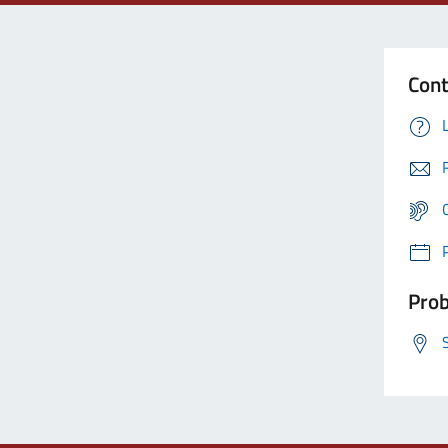
Cont
Prob