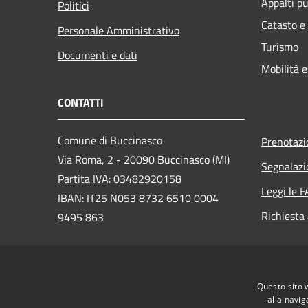
Appalti pu
Politici
Catasto e
Personale Amministrativo
Turismo
Documenti e dati
Mobilità e
CONTATTI
Comune di Buccinasco
Prenotaz
Via Roma, 2 - 20090 Buccinasco (MI)
Segnalazi
Partita IVA: 03482920158
Leggi le 
IBAN: IT25 N053 8732 6510 0004
Richiesta
9495 863
PEC:
protocollo@cert.legalmail.it
Questo sito 
Centralino Unico: 02457971
alla navig