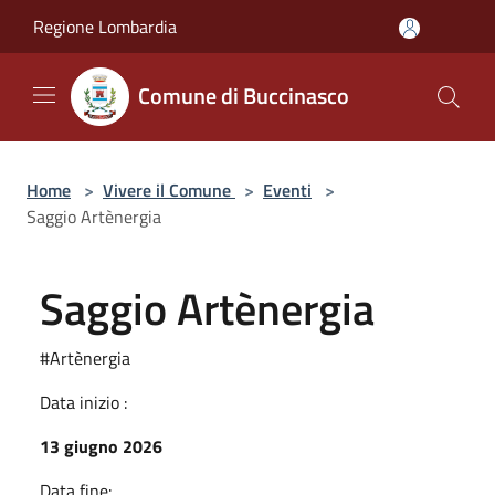
Salta al contenuto principale
Regione Lombardia
Comune di Buccinasco
Home
>
Vivere il Comune
>
Eventi
>
Saggio Artènergia
Saggio Artènergia
#Artènergia
Data inizio :
13 giugno 2026
Data fine: