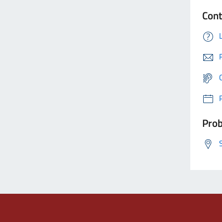
Cont
Prob