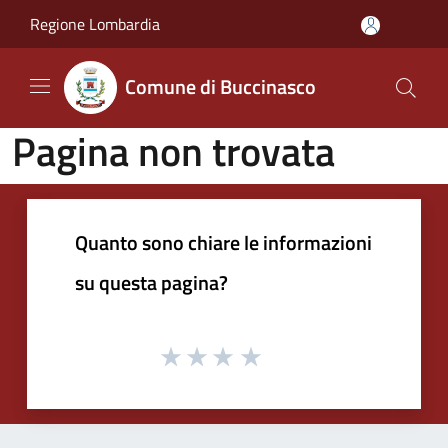
Salta al contenuto principale
Regione Lombardia
Comune di Buccinasco
Pagina non trovata
Quanto sono chiare le informazioni
su questa pagina?