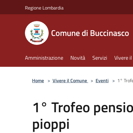
Salta al contenuto principale
Regione Lombardia
Comune di Buccinasco
Amministrazione
Novità
Servizi
Vivere 
Home
>
Vivere il Comune
>
Eventi
>
1° Trofe
1° Trofeo pension
pioppi