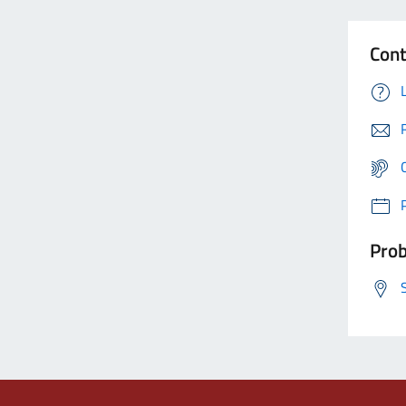
Cont
Prob