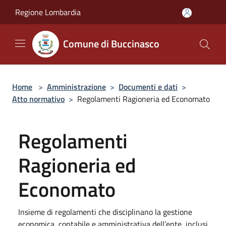
Salta al contenuto principale
Regione Lombardia
Comune di Buccinasco
Home
>
Amministrazione
>
Documenti e dati
>
Atto normativo
>
Regolamenti Ragioneria ed Economato
Regolamenti
Ragioneria ed
Economato
Insieme di regolamenti che disciplinano la gestione
economica, contabile e amministrativa dell’ente, inclusi