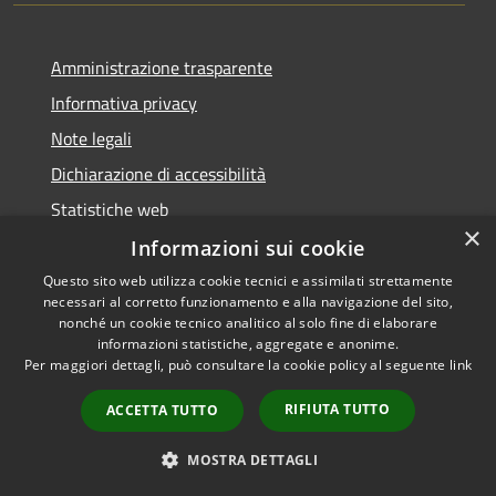
Amministrazione trasparente
Informativa privacy
Note legali
Dichiarazione di accessibilità
Statistiche web
×
Informazioni sui cookie
Questo sito web utilizza cookie tecnici e assimilati strettamente
necessari al corretto funzionamento e alla navigazione del sito,
RSS
Copyright © 2026 • Comune di
nonché un cookie tecnico analitico al solo fine di elaborare
Accessibilità
informazioni statistiche, aggregate e anonime.
Buccinasco • Powered by
Per maggiori dettagli, può consultare la cookie policy al seguente
link
Privacy
Municipium
Accesso
•
Cookie
redazione
RIFIUTA TUTTO
ACCETTA TUTTO
Mappa del sito
Whistleblowing
MOSTRA DETTAGLI