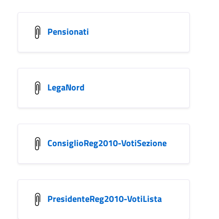
Pensionati
LegaNord
ConsiglioReg2010-VotiSezione
PresidenteReg2010-VotiLista