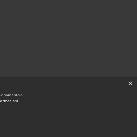
×
nzionamento e
nformazioni
Municipium
Accesso redazione
uccinasco • Powered by
•