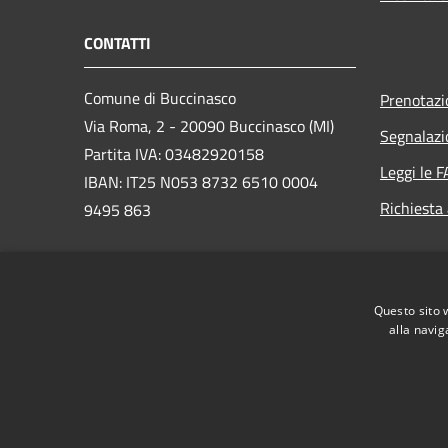
CONTATTI
Comune di Buccinasco
Prenotaz
Via Roma, 2 - 20090 Buccinasco (MI)
Segnalazi
Partita IVA: 03482920158
Leggi le 
IBAN: IT25 N053 8732 6510 0004
Richiesta
9495 863
PEC:
protocollo@cert.legalmail.it
Questo sito 
Centralino Unico: 02457971
alla navig
RSS
Accessibilità
Privacy
Cookie
Mappa de