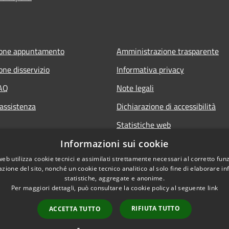
ione appuntamento
Amministrazione trasparente
one disservizio
Informativa privacy
FAQ
Note legali
 assistenza
Dichiarazione di accessibilità
Statistiche web
Informazioni sui cookie
web utilizza cookie tecnici e assimilati strettamente necessari al corretto fu
azione del sito, nonché un cookie tecnico analitico al solo fine di elaborare i
statistiche, aggregate e anonime.
Per maggiori dettagli, può consultare la cookie policy al seguente
link
RIFIUTA TUTTO
ACCETTA TUTTO
l sito
Copyright © 2026 • Comune di B
Whistleblowing