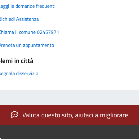
Leggi le domande frequenti
Richiedi Assistenza
Chiama il comune 02457971
Prenota un appuntamento
lemi in città
Segnala disservizio
Valuta questo sito, aiutaci a migliorare